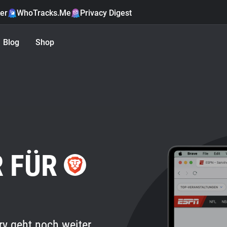
er
WhoTracks.Me
Privacy Digest
Blog
Shop
R FÜR
ry geht noch weiter