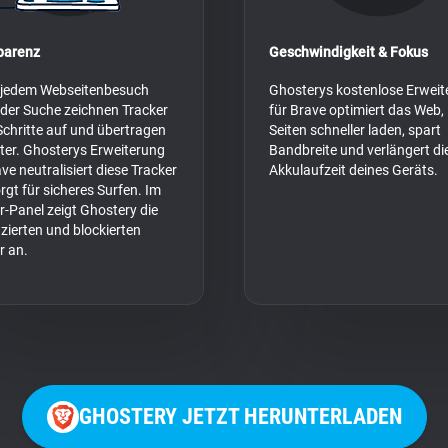
parenz
Geschwindigkeit & Fokus
 jedem Webseitenbesuch
Ghosterys kostenlose Erweit
eder Suche zeichnen Tracker
für Brave optimiert das Web, 
Schritte auf und übertragen
Seiten schneller laden, spart
iter. Ghosterys Erweiterung
Bandbreite und verlängert di
ave neutralisiert diese Tracker
Akkulaufzeit deines Geräts.
rgt für sicheres Surfen. Im
r-Panel zeigt Ghostery die
fizierten und blockierten
r an.
GHOSTERY JETZT HERUNTERLADEN