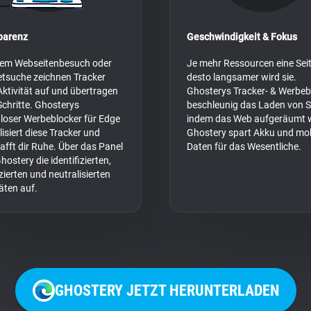
parenz
Geschwindigkeit & Fokus
dem Webseitenbesuch oder
Je mehr Ressourcen eine Seit
etsuche zeichnen Tracker
desto langsamer wird sie.
Aktivität auf und übertragen
Ghosterys Tracker- & Werbeb
Schritte. Ghosterys
beschleunig das Laden von S
loser Werbeblocker für Edge
indem das Web aufgeräumt w
lisiert diese Tracker und
Ghostery spart Akku und mob
afft dir Ruhe. Über das Panel
Daten für das Wesentliche.
hostery die identifizierten,
zierten und neutralisierten
täten auf.
GHOSTERY JETZT HERUNTERLADEN