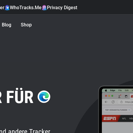
er
WhoTracks.Me
Privacy Digest
Blog
Shop
R FÜR
nd andere Tracker.